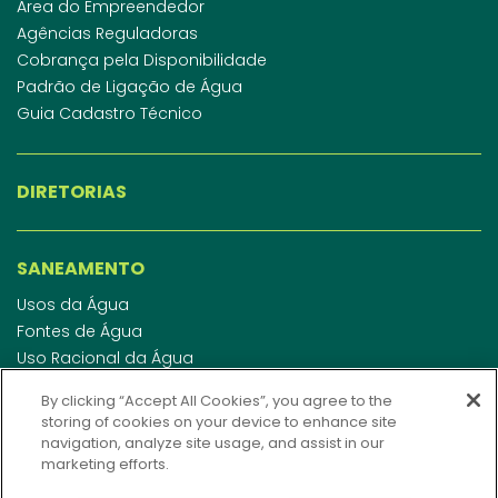
Área do Empreendedor
Agências Reguladoras
Cobrança pela Disponibilidade
Padrão de Ligação de Água
Guia Cadastro Técnico
DIRETORIAS
SANEAMENTO
Usos da Água
Fontes de Água
Uso Racional da Água
Abastecimento de Água
By clicking “Accept All Cookies”, you agree to the
Esgotamento Sanitário
storing of cookies on your device to enhance site
Regulamento de Água e Esgoto
navigation, analyze site usage, and assist in our
Indicadores de qualidade da água
marketing efforts.