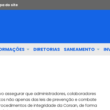
a do site
FORMAÇÕES
DIRETORIAS
SANEAMENTO
IN
vo assegurar que administradores, colaboradores
itos não apenas das leis de prevenção e combate
rocedimentos de integridade da Corsan, de forma