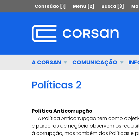
Ir
Pular
Conteúdo [1]
Menu [2]
Busca [3]
Map
para
para
o
o
conteúdo
conteúdo
Ir
para
o
menu
Início
A CORSAN
COMUNICAÇÃO
IN
Ir
do
para
menu
a
Políticas 2
busca
Política Anticorrupção
A Política Anticorrupção tem como objeti
e parceiros de negócio observem os requis
à corrupção, mas também das Políticas e p