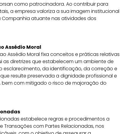
orsan como patrocinadora. Ao contribuir para
entais, a empresa valoriza a sua imagem institucional
a Companhia atuante nas atividades dos
ao Assédio Moral
 Assédio Moral fixa conceitos e práticas relativas
tui as diretrizes que estabelecem um ambiente de
o esclarecimento, da identificação, da correção e
 que resulte preservada a dignidade profissional e
s, bem com mitigado o risco de majoração do
cionadas
ionadas estabelece regras e procedimentos a
e Transações com Partes Relacionadas, nos
cáveis, com o objetivo de assegurar a