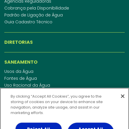
Agências Reguladoras
Cobrança pela Disponibilidade
Padrão de Ligação de Água
Guia Cadastro Técnico
DIRETORIAS
SANEAMENTO
Usos da Água
Fontes de Água
Uso Racional da Água
Abastecimento de Água
By clicking “Accept All Cookies”, you agree to the
Esgotamento Sanitário
storing of cookies on your device to enhance site
Regulamento de Água e Esgoto
navigation, analyze site usage, and assist in our
Indicadores de qualidade da água
marketing efforts.