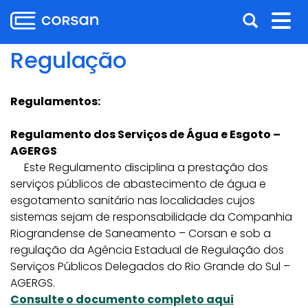
Ir
Pular
Abrir
Alt
para
para
o
o
a
nav
Regulação
conteúdo
conteúdo
busca
Ir
para
Regulamentos:
o
menu
Regulamento dos Serviços de Água e Esgoto –
Ir
AGERGS
para
Este Regulamento disciplina a prestação dos
a
serviços públicos de abastecimento de água e
busca
esgotamento sanitário nas localidades cujos
sistemas sejam de responsabilidade da Companhia
Riograndense de Saneamento – Corsan e sob a
regulação da Agência Estadual de Regulação dos
Serviços Públicos Delegados do Rio Grande do Sul –
AGERGS.
Consulte o documento completo aqui